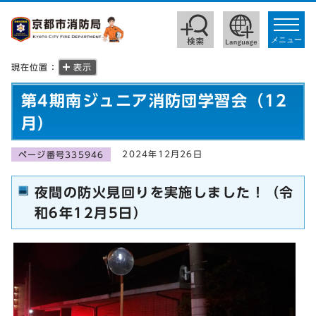
toggle
navigat
メニュー
現在位置：
表示
第4期南ジュニア消防団学習会（12
月）
2024年12月26日
ページ番号335946
夜間の防火見回りを実施しました！（令
和6年12月5日）