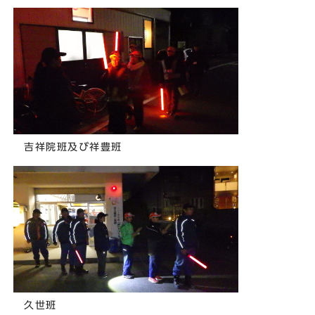
吉祥院班及び祥豊班
久世班