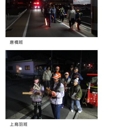
唐橋班
上鳥羽班