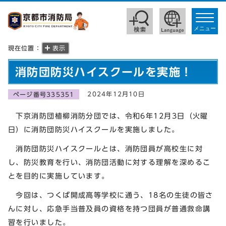
toggle
navigat
メニュー
現在位置：
表示
消防団防災ハイスクールを実施！
2024年12月10日
ページ番号335351
下京消防団植柳消防分団では、令和6年12月3日（火曜
日）に消防団防災ハイスクールを実施しました。
消防団防災ハイスクールとは、消防団員が高校生に対
し、防災教育を行い、消防団活動に対する理解を深めるこ
とを目的に実施しています。
今回は、つくば開成高等学校に通う、18名の生徒の皆さ
んに対し、応急手当普及員の資格を持つ団員が普通救命講
習を行いました。