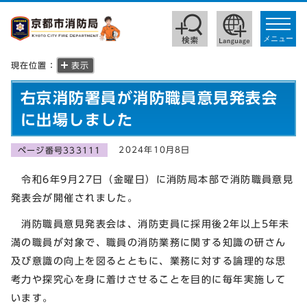
toggle
navigat
メニュー
現在位置：
表示
右京消防署員が消防職員意見発表会
に出場しました
2024年10月8日
ページ番号333111
令和6年9月27日（金曜日）に消防局本部で消防職員意見
発表会が開催されました。
消防職員意見発表会は、消防吏員に採用後2年以上5年未
満の職員が対象で、職員の消防業務に関する知識の研さん
及び意識の向上を図るとともに、業務に対する論理的な思
考力や探究心を身に着けさせることを目的に毎年実施して
います。