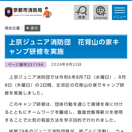
toggle
navigat
メニュー
現在位置：
表示
上京ジュニア消防団 花背山の家キ
ャンプ研修を実施
2024年8月22日
ページ番号331194
上京ジュニア消防団では令和6年8月7日（水曜日）、8月
8日（木曜日）の2日間、左京区の花背山の家でキャンプ研
修を実施しました。
このキャンプ研修は、団体行動を通じて規律を身に付け
るとともにチームワークを醸成し、飯盒炊飯等薪火を使用
することで火気の取扱方法を学ぶ目的で行われました。
総勢29名のジュニア消防団員が、班ごとに活動し、ウォ