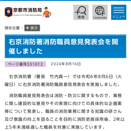
toggle
navigat
メニュー
現在位置：
表示
右京消防署消防職員意見発表会を開
催しました
2024年8月16日
ページ番号331012
右京消防署（署長 竹内真一）では令和6年8月6日（火
曜日）に右京消防署消防職員意見発表会を実施しました。
消防職員意見発表会は消防・防災に関するもので、業務
に関し建設的な意見やその実現に向けての具体的な企画案
等について発表し、職員の消防業務に関する知識の研さん
及び意識の向上を図ることを目的に消防吏員採用後、2年以
上5年未満経過した職員を対象に実施しています。