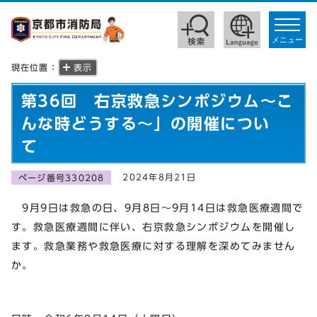
toggle
navigat
メニュー
現在位置：
表示
第36回 右京救急シンポジウム～こ
んな時どうする～」の開催につい
て
2024年8月21日
ページ番号330208
9月9日は救急の日、9月8日～9月14日は救急医療週間で
す。救急医療週間に伴い、右京救急シンポジウムを開催し
ます。救急業務や救急医療に対する理解を深めてみません
か。