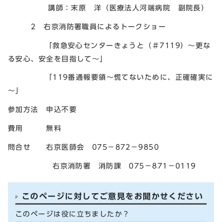
講師：末原 洋（医療法人河端病院 副院長）
2 右京消防署職員によるトークショー
「救急安心センターきょうと（＃7119）～更な
る安心、安全を目指して～」
「119番通報要領～慌てないために、正確確実に
～」
参加方法 申込不要
費用 無料
問合せ 右京医師会 075－872－9850
右京消防署 消防課 075－871－0119
このページに対してご意見をお聞かせください
このページは役に立ちましたか？