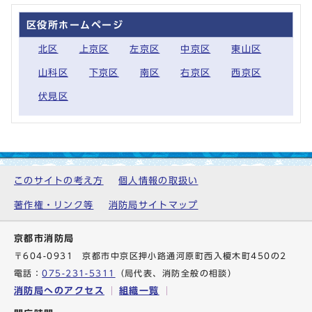
区役所ホームページ
北区
上京区
左京区
中京区
東山区
山科区
下京区
南区
右京区
西京区
伏見区
このサイトの考え方
個人情報の取扱い
著作権・リンク等
消防局サイトマップ
京都市消防局
〒604-0931 京都市中京区押小路通河原町西入榎木町450の2
電話：
075-231-5311
（局代表、消防全般の相談）
消防局へのアクセス
組織一覧