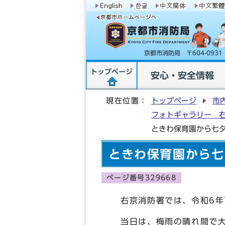
京都市消防局 〒604-09
トップページ
安心・安全情報
現在位置：
トップページ
市
フォトギャラリー 
ときわ保育園から七
ときわ保育園から七
ページ番号329668
右京消防署では、令和6年
当日は、梅雨の晴れ間で大