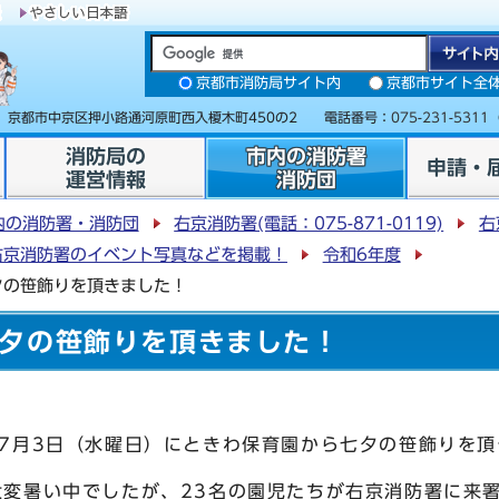
京都市消防局サイト内
京都市サイト全
31 京都市中京区押小路通河原町西入榎木町450の2 電話番号：
075-231-5311
消防局の
市内の消防署
申請・
運営情報
消防団
内の消防署・消防団
右京消防署(電話：075-871-0119)
右
右京消防署のイベント写真などを掲載！
令和6年度
夕の笹飾りを頂きました！
夕の笹飾りを頂きました！
7月3日（水曜日）にときわ保育園から七夕の笹飾りを頂
変暑い中でしたが、23名の園児たちが右京消防署に来