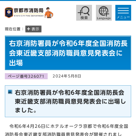
toggle
navigat
メニュー
現在位置：
表示
右京消防署員が令和6年度全国消防長
会東近畿支部消防職員意見発表会に
出場
2024年5月8日
ページ番号326071
右京消防署員が令和6年度全国消防長会
東近畿支部消防職員意見発表会に出場し
ました。
令和6年4月26日にホテルオークラ京都で令和6年度全国
消防長会東近畿支部消防職員意見発表会が開催されまし