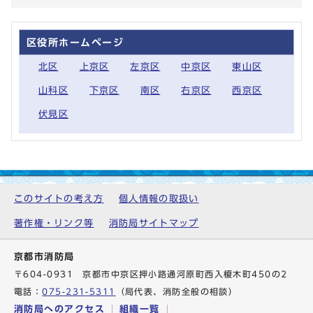
区役所ホームページ
北区
上京区
左京区
中京区
東山区
山科区
下京区
南区
右京区
西京区
伏見区
このサイトの考え方
個人情報の取扱い
著作権・リンク等
消防局サイトマップ
京都市消防局
〒604-0931 京都市中京区押小路通河原町西入榎木町450の2
電話：
075-231-5311
（局代表、消防全般の相談）
消防局へのアクセス
組織一覧