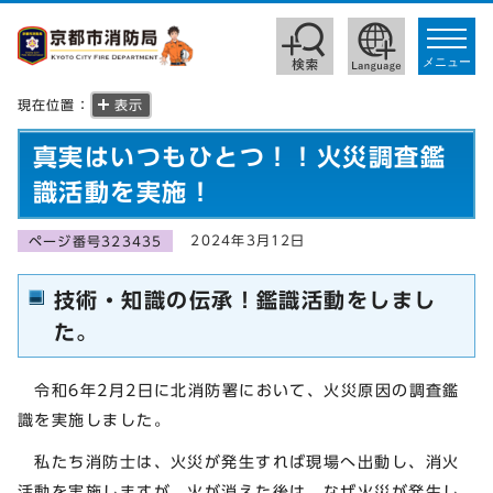
toggle
navigat
メニュー
現在位置：
表示
真実はいつもひとつ！！火災調査鑑
識活動を実施！
2024年3月12日
ページ番号323435
技術・知識の伝承！鑑識活動をしまし
た。
令和6年2月2日に北消防署において、火災原因の調査鑑
識を実施しました。
私たち消防士は、火災が発生すれば現場へ出動し、消火
活動を実施しますが、火が消えた後は、なぜ火災が発生し