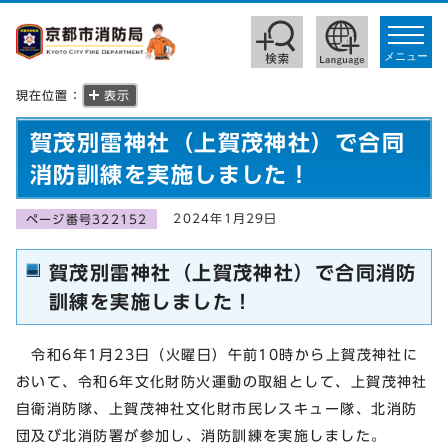
toggle
navigat
メニュー
現在位置：
表示
賀茂別雷神社（上賀茂神社）で合同
消防訓練を実施しました！
2024年1月29日
ページ番号322152
賀茂別雷神社（上賀茂神社）で合同消防
訓練を実施しました！
令和6年1月23日（火曜日）午前10時から上賀茂神社に
おいて、令和6年文化財防火運動の取組として、上賀茂神社
自衛消防隊、上賀茂神社文化財市民レスキュー隊、北消防
団及び北消防署が参加し、消防訓練を実施しました。