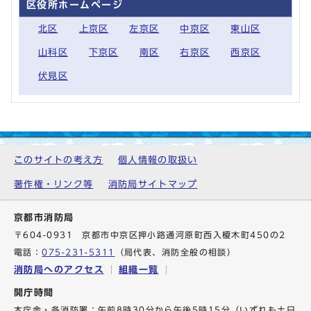
区役所ホームページ
北区
上京区
左京区
中京区
東山区
山科区
下京区
南区
右京区
西京区
伏見区
このサイトの考え方
個人情報の取扱い
著作権・リンク等
消防局サイトマップ
京都市消防局
〒604-0931 京都市中京区押小路通河原町西入榎木町450の2
電話：
075-231-5311
（局代表、消防全般の相談）
消防局へのアクセス
組織一覧
開庁時間
本庁舎・各消防署：午前8時30分から午後5時15分（いずれも土日