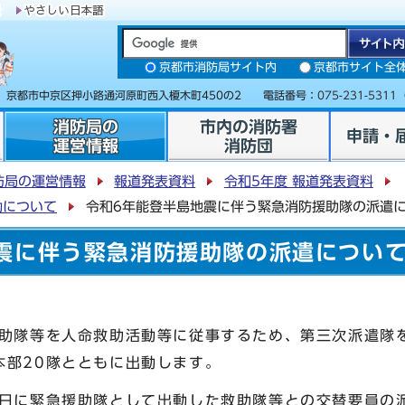
京都市消防局サイト内
京都市サイト全
31 京都市中京区押小路通河原町西入榎木町450の2 電話番号：
075-231-5311
消防局の
市内の消防署
申請・
運営情報
消防団
防局の運営情報
報道発表資料
令和5年度 報道発表資料
動について
令和6年能登半島地震に伴う緊急消防援助隊の派遣
震に伴う緊急消防援助隊の派遣につい
助隊等を人命救助活動等に従事するため、第三次派遣隊
本部20隊とともに出動します。
日に緊急援助隊として出動した救助隊等との交替要員の