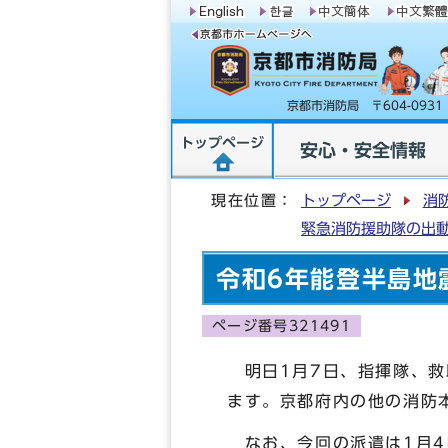
京都市消防局 〒604-09
トップページ
安心・安全情報
現在位置：
トップページ
消
緊急消防援助隊の出
令和6年能登半島地
ページ番号321491
明日1月7日、指揮隊、救
ます。京都府内の他の消防
なお、今回の派遣は1月4