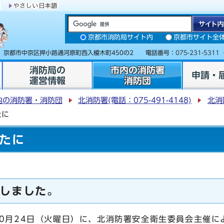
京都市消防局サイト内
京都市サイト全
31 京都市中京区押小路通河原町西入榎木町450の2 電話番号：
075-231-5311
消防局の
市内の消防署
申請・
運営情報
消防団
内の消防署・消防団
北消防署(電話：075-491-4148)
北消
たに
たに
しました。
0月24日（火曜日）に、北消防署安全衛生委員会主催に