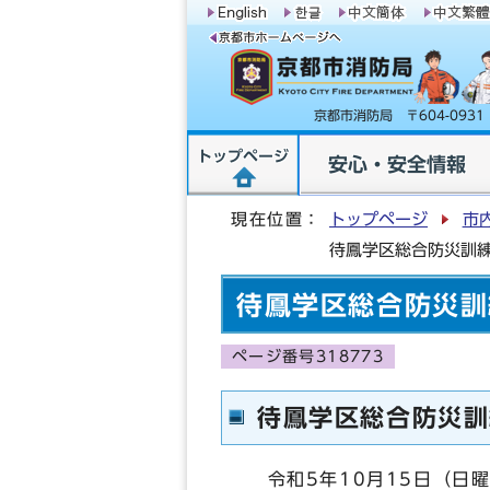
京都市消防局 〒604-09
トップページ
安心・安全情報
現在位置：
トップページ
市
待鳳学区総合防災訓
待鳳学区総合防災訓
ページ番号318773
待鳳学区総合防災訓
令和5年10月15日（日