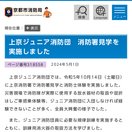
toggle
navigat
メニュー
現在位置：
表示
上京ジュニア消防団 消防署見学を
実施しました
2024年5月1日
ページ番号318558
上京ジュニア消防団では、令和5年10月14日（土曜日）
に上京消防署で消防署見学と消防士体験を実施しました。
災害現場で消防隊が実際に使用する放水器材の取扱や屈折
はしご車搭乗体験等、ジュニア消防団に入団しなければ経
験できないことが多く、全員大興奮の様子でした。
また、ジュニア消防団員に必要な規律訓練を実施すると
ともに、訓練用消火器の取扱方法を学びました。