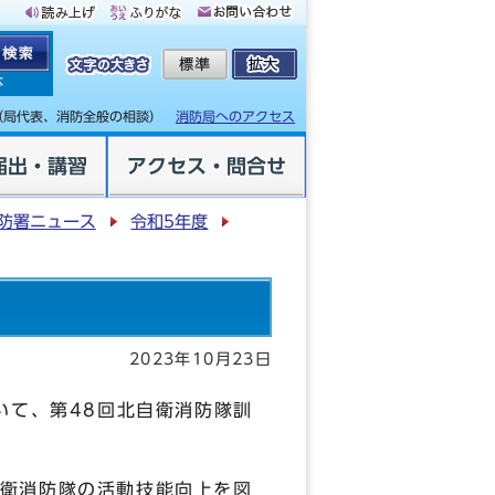
体
（局代表、消防全般の相談）
消防局へのアクセス
届出・講習
アクセス・問合せ
防署ニュース
令和5年度
2023年10月23日
いて、第48回北自衛消防隊訓
衛消防隊の活動技能向上を図