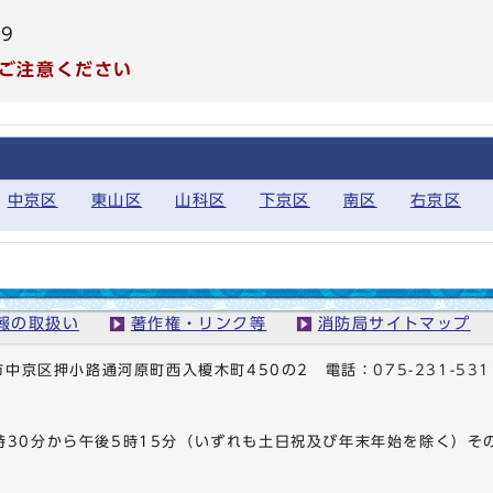
99
ご注意ください
中京区
東山区
山科区
下京区
南区
右京区
報の取扱い
著作権・リンク等
消防局サイトマップ
京都市中京区押小路通河原町西入榎木町450の2
電話：
075-231-531
時30分から午後5時15分（いずれも土日祝及び年末年始を除く）そ