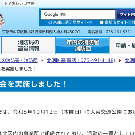
京都市消防局サイト内
京都市サイト全
31 京都市中京区押小路通河原町西入榎木町450の2 電話番号：
075-231-5311
消防局の
市内の消防署
申請・
運営情報
消防団
内の消防署・消防団
北消防署(電話：075-491-4148)
北消
会を実施しました！
会を実施しました！
は、令和5年10月12日（木曜日）に大宮交通公園にお
北区内の事業所で組織されており、活動の一環として自