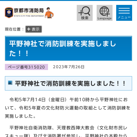
toggle
navigat
メニュー
現在位置：
表示
平野神社で消防訓練を実施しまし
た！！
2023年7月26日
ページ番号315020
平野神社で消防訓練を実施しました！！
令和5年7月14日（金曜日）午前10時から平野神社にお
いて、令和5年夏の文化財防火運動の取組として消防訓練を
実施しました。
平野神社自衛消防隊、天理教西陣大教会（文化財市民レ
スキュー隊）及び北消防署が参加し、平野神社の本殿から