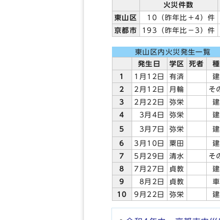
火災件数
東山区
10（昨年比＋4）件
京都市
193（昨年比－3）件
東山区内火災発生一覧
発生日
学区
死者
1
1月12日
有済
2
2月12日
月輪
そ
3
2月22日
弥栄
4
3月4日
弥栄
5
3月7日
弥栄
6
3月10日
粟田
7
5月29日
清水
そ
8
7月27日
貞教
9
8月2日
貞教
10
9月22日
弥栄