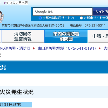
京都市消防局サイト内
京都市サイト全
31 京都市中京区押小路通河原町西入榎木町450の2 電話番号：
075-231-5311
消防局の
市内の消防署
申請・
運営情報
消防団
内の消防署・消防団
東山消防署(電話：075-541-0191)
火
況
状況
火災発生状況
月31日現在）