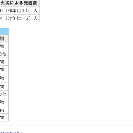
火災による死者数
0（昨年比±0）人
4（昨年比－2）人
種別
建物
の他
建物
建物
建物
建物
の他
建物
車両
建物