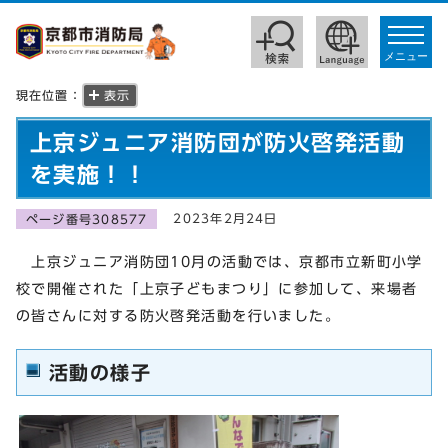
toggle
navigat
メニュー
現在位置：
表示
上京ジュニア消防団が防火啓発活動
を実施！！
2023年2月24日
ページ番号308577
上京ジュニア消防団10月の活動では、京都市立新町小学
校で開催された「上京子どもまつり」に参加して、来場者
の皆さんに対する防火啓発活動を行いました。
活動の様子