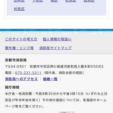
山科区
下京区
南区
右京区
西京区
伏見区
このサイトの考え方
個人情報の取扱い
著作権・リンク等
消防局サイトマップ
京都市消防局
〒604-0931 京都市中京区押小路通河原町西入榎木町450の2
電話：
075-231-5311
（局代表、消防全般の相談）
消防局へのアクセス
組織一覧
開庁時間
本庁舎・各消防署：午前8時30分から午後5時15分（いずれも土日
祝及び年末年始を除く）その他の施設については、各施設のホーム
ページ等をご覧ください。