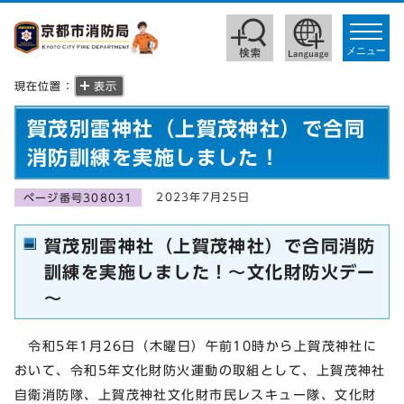
toggle
navigat
メニュー
現在位置：
表示
賀茂別雷神社（上賀茂神社）で合同
消防訓練を実施しました！
2023年7月25日
ページ番号308031
賀茂別雷神社（上賀茂神社）で合同消防
訓練を実施しました！～文化財防火デー
～
令和5年1月26日（木曜日）午前10時から上賀茂神社に
おいて、令和5年文化財防火運動の取組として、上賀茂神社
自衛消防隊、上賀茂神社文化財市民レスキュー隊、文化財