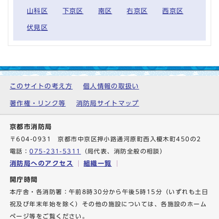
山科区
下京区
南区
右京区
西京区
伏見区
このサイトの考え方
個人情報の取扱い
著作権・リンク等
消防局サイトマップ
京都市消防局
〒604-0931 京都市中京区押小路通河原町西入榎木町450の2
電話：
075-231-5311
（局代表、消防全般の相談）
消防局へのアクセス
組織一覧
開庁時間
本庁舎・各消防署：午前8時30分から午後5時15分（いずれも土日
祝及び年末年始を除く）その他の施設については、各施設のホーム
ページ等をご覧ください。