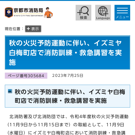
toggle
navigat
メニュー
現在位置：
表示
秋の火災予防運動に伴い、イズミヤ
白梅町店で消防訓練・救急講習を実
施
2023年7月25日
ページ番号305684
秋の火災予防運動に伴い、イズミヤ白梅
町店で消防訓練・救急講習を実施
北消防署及び北消防団では、令和4年度秋の火災予防運動
（11月9日から11月15日まで）の取組として、11月9日
（水曜日）にイズミヤ白梅町店において消防訓練・救急講