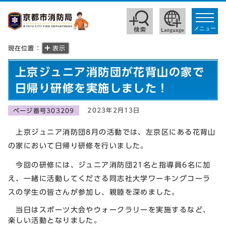
toggle
navigat
メニュー
現在位置：
表示
上京ジュニア消防団が花背山の家で
日帰り研修を実施しました！
2023年2月13日
ページ番号303209
上京ジュニア消防団8月の活動では、左京区にある花背山
の家において日帰り研修を行いました。
今回の研修には、ジュニア消防団21名と指導員6名に加
え、一緒に活動してくださる同志社大学ワーキングコーラ
スの学生の皆さんが参加し、親睦を深めました。
当日はスポーツ大会やウォークラリーを実施するなど、
楽しい活動となりました。