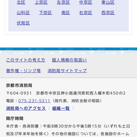
北区
上京区
左京区
中京区
東山区
山科区
下京区
南区
右京区
西京区
伏見区
このサイトの考え方
個人情報の取扱い
著作権・リンク等
消防局サイトマップ
京都市消防局
〒604-0931 京都市中京区押小路通河原町西入榎木町450の2
電話：
075-231-5311
（局代表、消防全般の相談）
消防局へのアクセス
組織一覧
開庁時間
本庁舎・各消防署：午前8時30分から午後5時15分（いずれも土日
祝及び年末年始を除く）その他の施設については、各施設のホーム