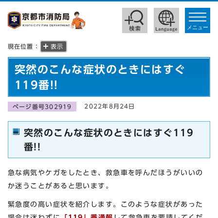
toggle
navigat
メニュー
現在位置：
表示
突然のこんな症状のときにはすぐ
119番!!
2022年8月24日
ページ番号302919
突然のこんな症状のときにはすぐ119
番!!
急な病気やケガをしたとき、救急車を呼んだほうがいいの
か迷うことがあると思います。
緊急度の高い症状を紹介します。このような症状があった
場合は迷わずに
「119」番通報
して救急車を要請してくだ