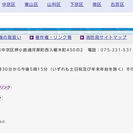
中京区
東山区
山科区
下京区
南区
右京区
報の取扱い
著作権・リンク等
消防局サイトマップ
京都市中京区押小路通河原町西入榎木町450の2
電話：
075-231-531
時30分から午後5時15分（いずれも土日祝及び年末年始を除く）そ
ed.