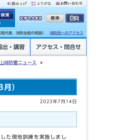
体
（局代表、消防全般の相談）
消防局へのアクセス
届出・講習
アクセス・問合せ
山消防署ニュース
3月）
2023年7月14日
定した現地訓練を実施しまし