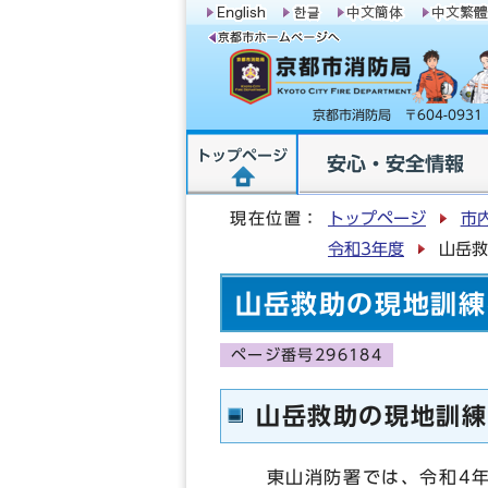
京都市消防局 〒604-09
トップページ
安心・安全情報
現在位置：
トップページ
市
令和3年度
山岳救
山岳救助の現地訓練
ページ番号296184
山岳救助の現地訓練
東山消防署では、令和4年