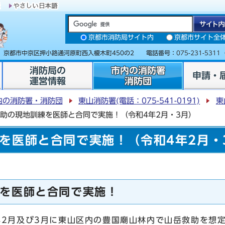
京都市消防局サイト内
京都市サイト全
31 京都市中京区押小路通河原町西入榎木町450の2 電話番号：
075-231-5311
消防局の
市内の消防署
申請・
運営情報
消防団
内の消防署・消防団
東山消防署(電話：075-541-0191)
東
助の現地訓練を医師と合同で実施！（令和4年2月・3月）
を医師と合同で実施！（令和4年2月・
を医師と合同で実施！
2月及び3月に東山区内の豊国廟山林内で山岳救助を想