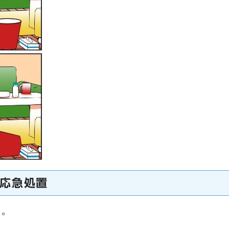
応急処置
う。