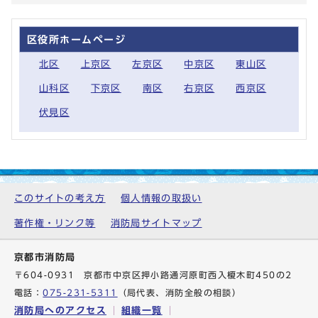
区役所ホームページ
北区
上京区
左京区
中京区
東山区
山科区
下京区
南区
右京区
西京区
伏見区
このサイトの考え方
個人情報の取扱い
著作権・リンク等
消防局サイトマップ
京都市消防局
〒604-0931 京都市中京区押小路通河原町西入榎木町450の2
電話：
075-231-5311
（局代表、消防全般の相談）
消防局へのアクセス
組織一覧