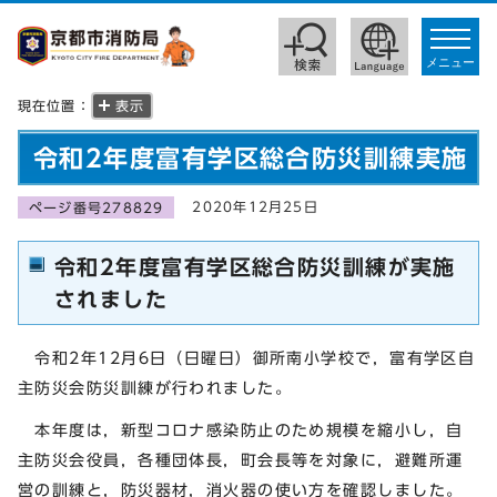
toggle
navigat
メニュー
現在位置：
表示
令和2年度富有学区総合防災訓練実施
2020年12月25日
ページ番号278829
令和2年度富有学区総合防災訓練が実施
されました
令和2年12月6日（日曜日）御所南小学校で，富有学区自
主防災会防災訓練が行われました。
本年度は，新型コロナ感染防止のため規模を縮小し，自
主防災会役員，各種団体長，町会長等を対象に，避難所運
営の訓練と，防災器材，消火器の使い方を確認しました。