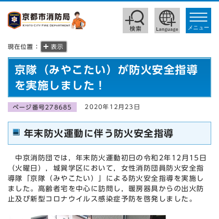
toggle
navigat
メニュー
現在位置：
表示
京隊（みやこたい）が防火安全指導
を実施しました！
2020年12月23日
ページ番号278685
年末防火運動に伴う防火安全指導
中京消防団では，年末防火運動初日の令和2年12月15日
（火曜日），城巽学区において，女性消防団員防火安全指
導隊「京隊（みやこたい）」による防火安全指導を実施し
ました。高齢者宅を中心に訪問し，暖房器具からの出火防
止及び新型コロナウイルス感染症予防を啓発しました。