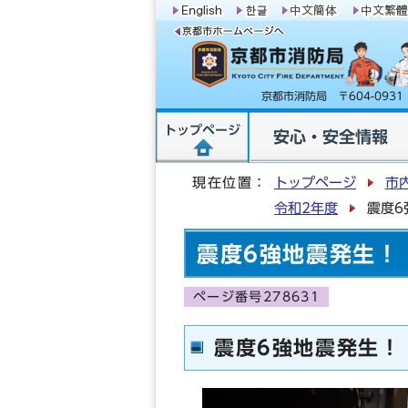
京都市消防局 〒604-09
トップページ
安心・安全情報
現在位置：
トップページ
市
令和2年度
震度6
震度6強地震発生！
ページ番号278631
震度6強地震発生！