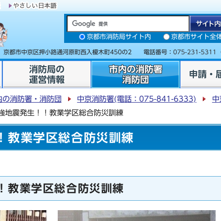
京都市消防局サイト内
京都市サイト全
31 京都市中京区押小路通河原町西入榎木町450の2 電話番号：
075-231-5311
消防局の
市内の消防署
申請・
運営情報
消防団
内の消防署・消防団
中京消防署(電話：075-841-6333)
中
強地震発生！！教業学区総合防災訓練
！教業学区総合防災訓練
！教業学区総合防災訓練