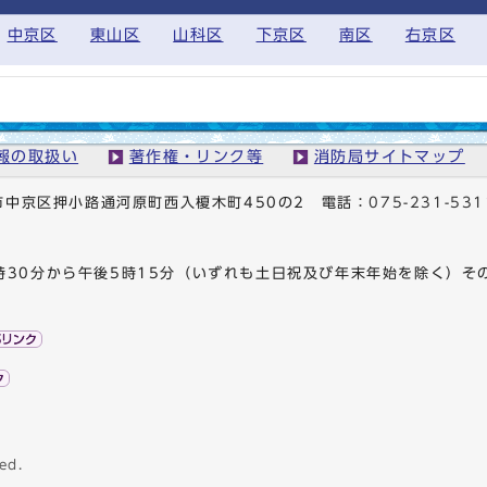
中京区
東山区
山科区
下京区
南区
右京区
報の取扱い
著作権・リンク等
消防局サイトマップ
京都市中京区押小路通河原町西入榎木町450の2
電話：
075-231-531
時30分から午後5時15分（いずれも土日祝及び年末年始を除く）そ
ed.