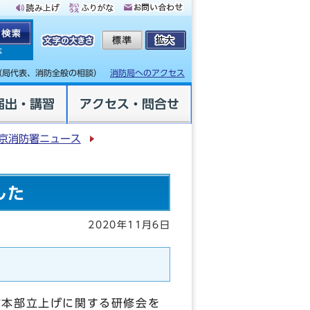
体
（局代表、消防全般の相談）
消防局へのアクセス
届出・講習
アクセス・問合せ
京消防署ニュース
した
2020年11月6日
防本部立上げに関する研修会を