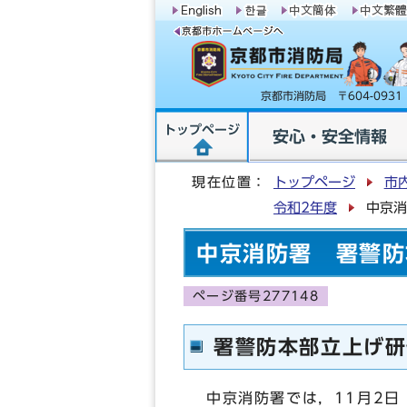
京都市消防局 〒604-09
トップページ
安心・安全情報
現在位置：
トップページ
市
令和2年度
中京消
中京消防署 署警防
ページ番号277148
署警防本部立上げ研
中京消防署では，11月2