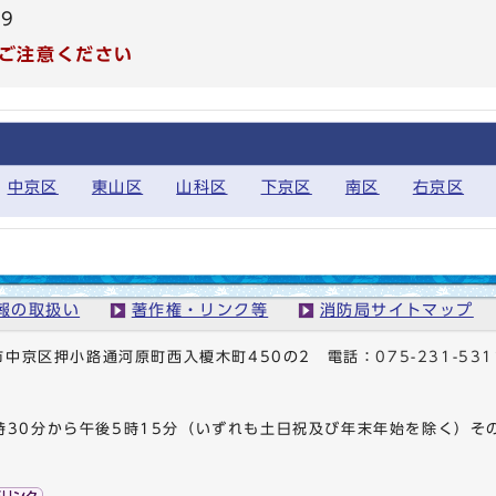
99
ご注意ください
中京区
東山区
山科区
下京区
南区
右京区
報の取扱い
著作権・リンク等
消防局サイトマップ
京都市中京区押小路通河原町西入榎木町450の2
電話：
075-231-531
時30分から午後5時15分（いずれも土日祝及び年末年始を除く）そ