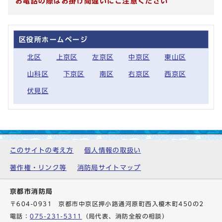
お電話の際はお掛け間違いにご注意ください
区役所ホームページ
北区
上京区
左京区
中京区
東山区
山科区
下京区
南区
右京区
西京区
伏見区
このサイトの考え方
個人情報の取扱い
著作権・リンク等
消防局サイトマップ
京都市消防局
〒604-0931 京都市中京区押小路通河原町西入榎木町450の2
電話：
075-231-5311
（局代表、消防全般の相談）