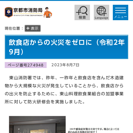
toggle
navigat
メニュー
現在位置：
表示
飲食店からの火災をゼロに（令和2年
9月）
2023年8月7日
ページ番号274948
東山消防署では、昨年、一昨年と飲食店を含んだ木造建
物から大規模な火災が発生していることから、飲食店から
の出火を防止するために、東山料理飲食業組合の加盟事業
所に対して防火研修会を実施しました。