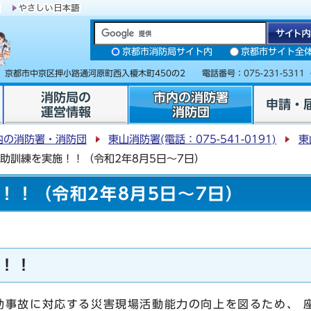
京都市消防局サイト内
京都市サイト全
31 京都市中京区押小路通河原町西入榎木町450の2 電話番号：
075-231-5311
消防局の
市内の消防署
申請・
運営情報
消防団
内の消防署・消防団
東山消防署(電話：075-541-0191)
東
助訓練を実施！！（令和2年8月5日～7日）
！！（令和2年8月5日～7日）
！！
事故に対応する災害現場活動能力の向上を図るため、 