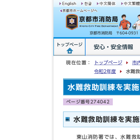
京都市消防局 〒604-09
トップページ
安心・安全情報
現在位置：
トップページ
市
令和2年度
水難救
水難救助訓練を実施
ページ番号274042
水難救助訓練を実施
東山消防署では、水難救助