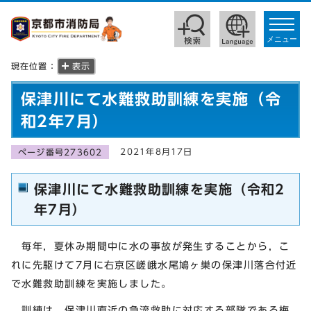
toggle
navigat
メニュー
現在位置：
表示
保津川にて水難救助訓練を実施（令
和2年7月）
2021年8月17日
ページ番号273602
保津川にて水難救助訓練を実施（令和2
年7月）
毎年，夏休み期間中に水の事故が発生することから，こ
れに先駆けて7月に右京区嵯峨水尾鳩ヶ巣の保津川落合付近
で水難救助訓練を実施しました。
訓練は，保津川直近の急流救助に対応する部隊である梅