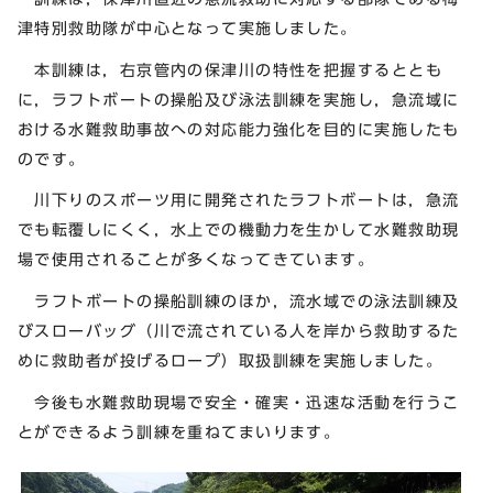
津特別救助隊が中心となって実施しました。
本訓練は，右京管内の保津川の特性を把握するととも
に，ラフトボートの操船及び泳法訓練を実施し，急流域に
おける水難救助事故への対応能力強化を目的に実施したも
のです。
川下りのスポーツ用に開発されたラフトボートは，急流
でも転覆しにくく，水上での機動力を生かして水難救助現
場で使用されることが多くなってきています。
ラフトボートの操船訓練のほか，流水域での泳法訓練及
びスローバッグ（川で流されている人を岸から救助するた
めに救助者が投げるロープ）取扱訓練を実施しました。
今後も水難救助現場で安全・確実・迅速な活動を行うこ
とができるよう訓練を重ねてまいります。