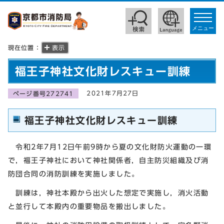
toggle
navigat
メニュー
現在位置：
表示
福王子神社文化財レスキュー訓練
2021年7月27日
ページ番号272741
福王子神社文化財レスキュー訓練
令和2年7月12日午前9時から夏の文化財防火運動の一環
で，福王子神社において神社関係者，自主防災組織及び消
防団合同の消防訓練を実施しました。
訓練は，神社本殿から出火した想定で実施し，消火活動
と並行して本殿内の重要物品を搬出しました。