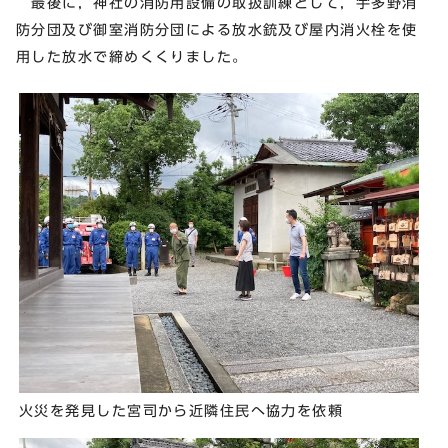
最後に，神社の消防用設備の取扱訓練として，宇多野消
防分団及び御室消防分団による放水銃及び屋内消火栓を使
用した放水で締めくくりました。
火災を発見した宮司から近隣住民へ協力を依頼