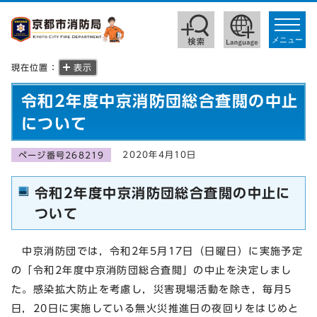
toggle
navigat
メニュー
現在位置：
表示
令和2年度中京消防団総合査閲の中止
について
2020年4月10日
ページ番号268219
令和2年度中京消防団総合査閲の中止に
ついて
中京消防団では，令和2年5月17日（日曜日）に実施予定
の「令和2年度中京消防団総合査閲」の中止を決定しまし
た。感染拡大防止を考慮し，災害現場活動を除き，毎月5
日，20日に実施している無火災推進日の夜回りをはじめと