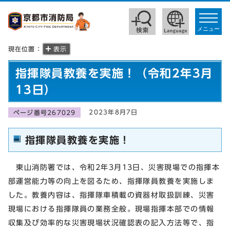
toggle
navigat
メニュー
現在位置：
表示
指揮隊員教養を実施！（令和2年3月
13日）
2023年8月7日
ページ番号267029
指揮隊員教養を実施！
東山消防署では、令和2年3月13日、災害現場での指揮本
部運営能力等の向上を図るため、指揮隊員教養を実施しま
した。教養内容は、指揮隊車積載の資器材取扱訓練、災害
現場における指揮隊員の業務全般。現場指揮本部での情報
収集及び効率的な災害現場状況確認表の記入方法等で、指