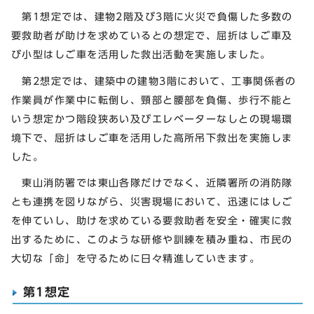
第1想定では、建物2階及び3階に火災で負傷した多数の
要救助者が助けを求めているとの想定で、屈折はしご車及
び小型はしご車を活用した救出活動を実施しました。
第2想定では、建築中の建物3階において、工事関係者の
作業員が作業中に転倒し、頸部と腰部を負傷、歩行不能と
いう想定かつ階段狭あい及びエレベーターなしとの現場環
境下で、屈折はしご車を活用した高所吊下救出を実施しま
した。
東山消防署では東山各隊だけでなく、近隣署所の消防隊
とも連携を図りながら、災害現場において、迅速にはしご
を伸ていし、助けを求めている要救助者を安全・確実に救
出するために、このような研修や訓練を積み重ね、市民の
大切な「命」を守るために日々精進していきます。
第1想定