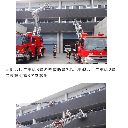
屈折はしご車は3階の要救助者2名、小型はしご車は2階
の要救助者3名を救出