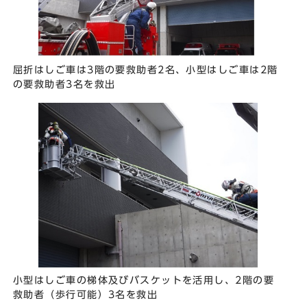
屈折はしご車は3階の要救助者2名、小型はしご車は2階
の要救助者3名を救出
小型はしご車の梯体及びバスケットを活用し、2階の要
救助者（歩行可能）3名を救出