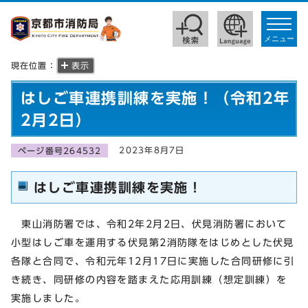
toggle
navigat
メニュー
現在位置：
表示
はしご車連携訓練を実施！（令和2年
2月2日）
2023年8月7日
ページ番号264532
はしご車連携訓練を実施！
東山消防署では、令和2年2月2日、伏見消防署において
小型はしご車を運用する伏見第2消防隊をはじめとした伏見
各隊と合同で、令和元年12月17日に実施した合同研修に引
き続き、同研修の内容を踏まえた応用訓練（想定訓練）を
実施しました。