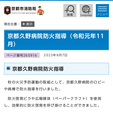
toggle
navigat
メニュー
現在位置：
表示
京都久野病院防火指導（令和元年11
月）
2023年8月7日
ページ番号260916
京都久野病院防火指導
秋の火災予防運動の取組として、京都久野病院のロビー
や病棟で防火指導を行いました。
防火啓発ビラや広報媒体（ペーパークラフト）を使用
し、効果的に防火啓発を呼び掛けることができました。