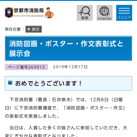
toggle
navigat
メニュー
現在位置：
表示
消防図画・ポスター・作文表彰式と
展示会
2019年12月17日
ページ番号260913
おめでとうございます！
下京消防署（署長：石井崇夫）では，12月8日（日曜
日）に下京消防署講堂で，「消防図画・ポスター・作文」
の表彰式を実施しました。
当日は，入賞した多くの皆さんに参加していただき，大
変にぎやかな表彰式となりました。