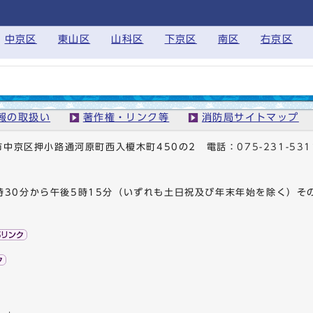
中京区
東山区
山科区
下京区
南区
右京区
報の取扱い
著作権・リンク等
消防局サイトマップ
京都市中京区押小路通河原町西入榎木町450の2
電話：
075-231-531
時30分から午後5時15分（いずれも土日祝及び年末年始を除く）そ