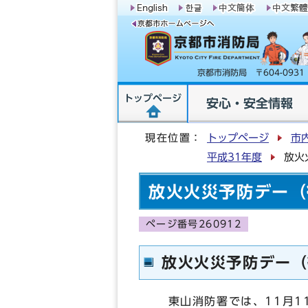
京都市消防局 〒604-09
トップページ
安心・安全情報
現在位置：
トップページ
市
平成31年度
放火
放火火災予防デー（
ページ番号260912
放火火災予防デー（
東山消防署では、11月1