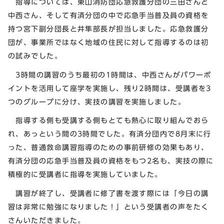
指導については、東山消防団応急救護分団の三田さんと
中西さん、そして有済分団の中で応急手当普及員の資格を
持つ宮下副分団長と井隼部長が担当しました。応急救護分
団が、事業所ではなく地域の住民に対して指導するのは初
の試みでした。
3時間の講習のうち最初の1時間は、中西さんがパワーポ
イントを活用して座学を実施し、残り2時間は、受講者を3
つのグループに分け、実技の講習を実施しました。
指導する側も受講する側もとても熱心に取り組んでおら
れ、あっという間の3時間でした。有済分団内で8月末に行
った、普通救命講習指導のための事前研修の効果もあり、
有済分団の応急手当普及員の資格をもつ2名も、実技の際に
積極的に受講者に指導を実施していました。
講習が終了し、受講者に修了書を渡す際には「今日の講
習は非常に勉強になりました！」という受講者の声をたく
さんいただきました。