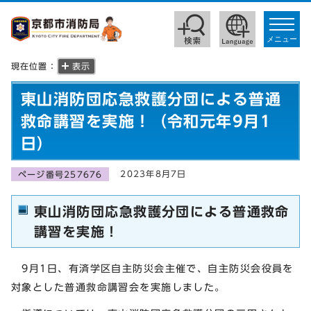
toggle
navigat
メニュー
現在位置：
表示
東山消防団応急救護分団による普通
救命講習を実施！（令和元年9月1
日）
2023年8月7日
ページ番号257676
東山消防団応急救護分団による普通救命
講習を実施！
9月1日、有済学区自主防災会主催で、自主防災会役員を
対象とした普通救命講習会を実施しました。