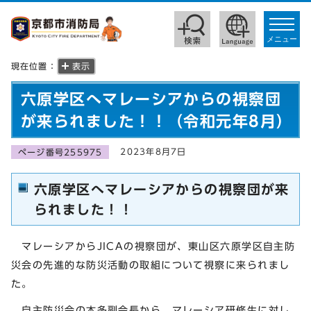
toggle
navigat
メニュー
現在位置：
表示
六原学区へマレーシアからの視察団
が来られました！！（令和元年8月）
2023年8月7日
ページ番号255975
六原学区へマレーシアからの視察団が来
られました！！
マレーシアからJICAの視察団が、東山区六原学区自主防
災会の先進的な防災活動の取組について視察に来られまし
た。
自主防災会の本多副会長から、マレーシア研修生に対し