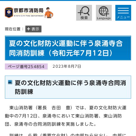
toggle
navigat
メニュー
現在位置：
表示
夏の文化財防火運動に伴う泉涌寺合
同消防訓練（令和元年7月12日）
2023年8月7日
ページ番号254854
夏の文化財防火運動に伴う泉涌寺合同消
防訓練
東山消防署（署長 𠮷田 豊）では、夏の文化財防火運
動中の7月12日、泉涌寺において東山消防署、東山消防
団、泉涌寺の合同消防訓練を実施しました。
訓練は、仏殿（重要文化財）の内部から出火し、内部に