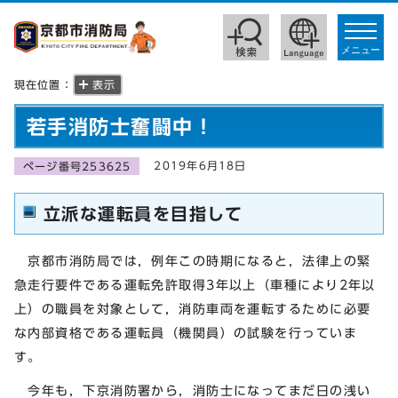
toggle
navigat
メニュー
現在位置：
表示
若手消防士奮闘中！
2019年6月18日
ページ番号253625
立派な運転員を目指して
京都市消防局では，例年この時期になると，法律上の緊
急走行要件である運転免許取得3年以上（車種により2年以
上）の職員を対象として，消防車両を運転するために必要
な内部資格である運転員（機関員）の試験を行っていま
す。
今年も，下京消防署から，消防士になってまだ日の浅い