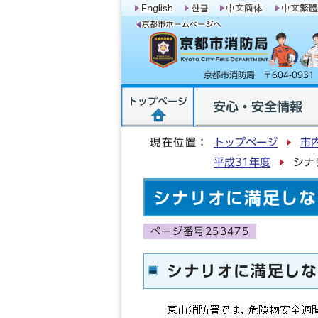
京都市消防局 〒604-09
トップページ
安心・安全情報
現在位置：
トップページ
市
平成31年度
シナ
シナリオに満足しな
ページ番号253475
シナリオに満足しな