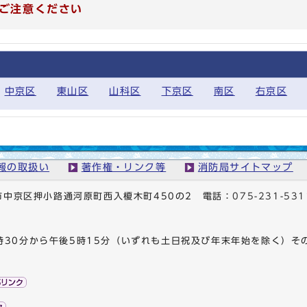
ご注意ください
中京区
東山区
山科区
下京区
南区
右京区
報の取扱い
著作権・リンク等
消防局サイトマップ
京都市中京区押小路通河原町西入榎木町450の2
電話：
075-231-531
時30分から午後5時15分（いずれも土日祝及び年末年始を除く）そ