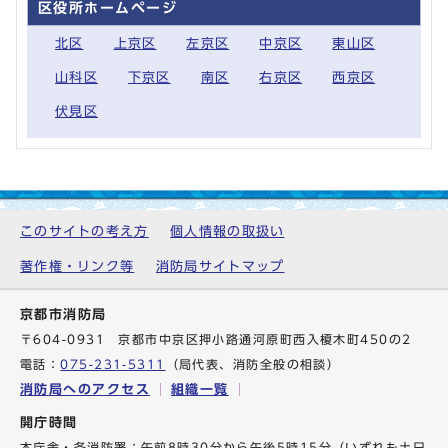
区役所ホームページ
北区
上京区
左京区
中京区
東山区
山科区
下京区
南区
右京区
西京区
伏見区
このサイトの考え方
個人情報の取扱い
著作権・リンク等
消防局サイトマップ
京都市消防局
〒604-0931 京都市中京区押小路通河原町西入榎木町450の2
電話：
075-231-5311
（局代表、消防全般の相談）
消防局へのアクセス
組織一覧
開庁時間
本庁舎・各消防署：午前8時30分から午後5時15分（いずれも土日