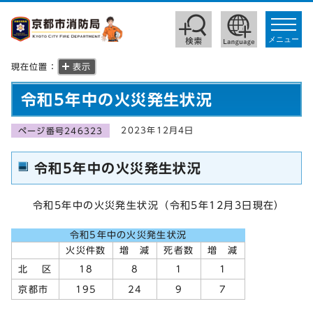
toggle
navigat
メニュー
現在位置：
表示
令和5年中の火災発生状況
2023年12月4日
ページ番号246323
令和5年中の火災発生状況
令和5年中の火災発生状況（令和5年12月3日現在）
令和5年中の火災発生状況
火災件数
増 減
死者数
増 減
18
北 区
8
1
1
195
24
9
京都市
7