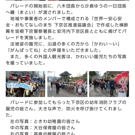
パレードの開始前に，八木団長から沙倉ゆうの一日団長
へ纏（まとい）が渡されました。
地域や事業者のメンバーで構成される「世界一安心安
全・おもてなしのまち 下京区推進協議会」で作成した横断
幕を坂根下京警察署長と安河内下京区長とともに掲げてパ
レードを実施しました。
法被姿の園児に，沿道の多くの方から「かわい～い」
「がんばってね」との声援をいただきました。
また，多くの外国人観光客は，かわいい園児たちの写真
を撮っていました。
パレードに参加してもらった下京区の幼年消防クラブの
園児の皆さん。大きな声で，防火を呼び掛けてくれまし
た。
左の写真：ときわ幼稚園の皆さん
中の写真：大谷保育園の皆さん
右の写真：高倉幼稚園の皆さん