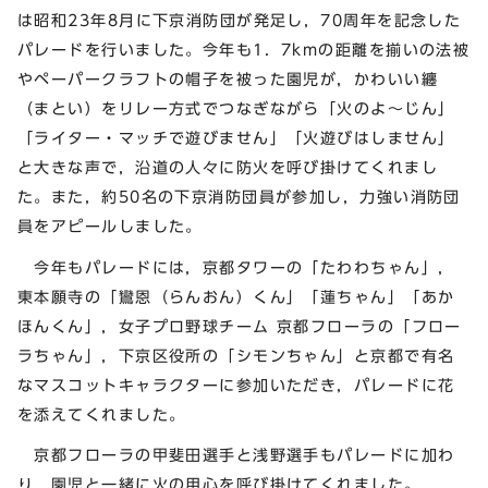
は昭和23年8月に下京消防団が発足し，70周年を記念した
パレードを行いました。今年も1．7kmの距離を揃いの法被
やペーパークラフトの帽子を被った園児が，かわいい纏
（まとい）をリレー方式でつなぎながら「火のよ～じん」
「ライター・マッチで遊びません」「火遊びはしません」
と大きな声で，沿道の人々に防火を呼び掛けてくれまし
た。また，約50名の下京消防団員が参加し，力強い消防団
員をアピールしました。
今年もパレードには，京都タワーの「たわわちゃん」，
東本願寺の「鸞恩（らんおん）くん」「蓮ちゃん」「あか
ほんくん」，女子プロ野球チーム 京都フローラの「フロー
ラちゃん」，下京区役所の「シモンちゃん」と京都で有名
なマスコットキャラクターに参加いただき，パレードに花
を添えてくれました。
京都フローラの甲斐田選手と浅野選手もパレードに加わ
り，園児と一緒に火の用心を呼び掛けてくれました。