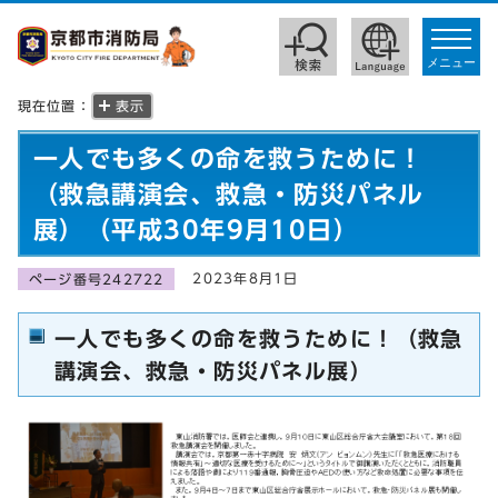
toggle
navigat
メニュー
現在位置：
表示
一人でも多くの命を救うために！
（救急講演会、救急・防災パネル
展）（平成30年9月10日）
2023年8月1日
ページ番号242722
一人でも多くの命を救うために！（救急
講演会、救急・防災パネル展）