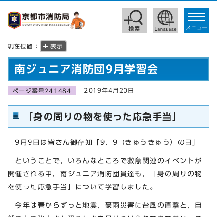
toggle
navigat
メニュー
現在位置：
表示
南ジュニア消防団9月学習会
2019年4月20日
ページ番号241484
「身の周りの物を使った応急手当」
9月9日は皆さん御存知「9．9（きゅうきゅう）の日」
ということで，いろんなところで救急関連のイベントが
開催される中，南ジュニア消防団員達も，「身の周りの物
を使った応急手当」について学習しました。
今年は春からずっと地震，豪雨災害に台風の直撃と，自