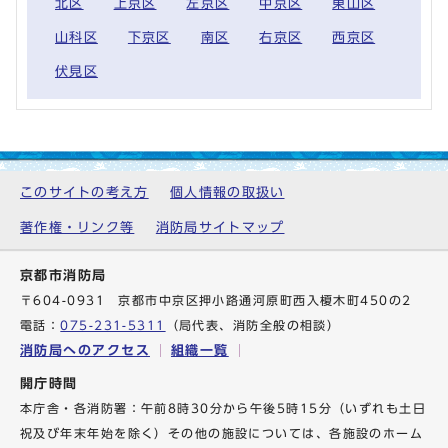
北区
上京区
左京区
中京区
東山区
山科区
下京区
南区
右京区
西京区
伏見区
このサイトの考え方
個人情報の取扱い
著作権・リンク等
消防局サイトマップ
京都市消防局
〒604-0931 京都市中京区押小路通河原町西入榎木町450の2
電話：
075-231-5311
（局代表、消防全般の相談）
消防局へのアクセス
組織一覧
開庁時間
本庁舎・各消防署：午前8時30分から午後5時15分（いずれも土日
祝及び年末年始を除く）その他の施設については、各施設のホーム