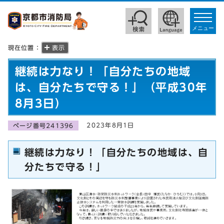
toggle
navigat
メニュー
現在位置：
表示
継続は力なり！「自分たちの地域
は、自分たちで守る！」（平成30年
8月3日）
2023年8月1日
ページ番号241396
継続は力なり！「自分たちの地域は、自
分たちで守る！」