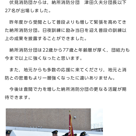
伏見消防団からは，納所消防分団 津田久夫分団長以下
27名が出場しました。
昨年度から受閲として普段よりも増して緊張を高めてき
た納所消防分団。日夜訓練に励み当日を迎え普段の訓練以
上の成果を披露することができました。
納所消防分団は22歳から77歳と年齢層が厚く，団結力も
今まで以上に強くなったと思います。
また，地元からも多数の応援に来てくださり，地元と消
防との密着もより一層強くなったに違いありません。
今後は査閲で力を増した納所消防分団の更なる活躍が期
待できます。