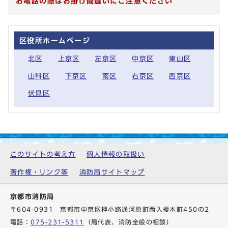
お電話の際はお掛け間違いにご注意ください
区役所ホームページ
北区
上京区
左京区
中京区
東山区
山科区
下京区
南区
右京区
西京区
伏見区
このサイトの考え方
個人情報の取扱い
著作権・リンク等
消防局サイトマップ
京都市消防局
〒604-0931 京都市中京区押小路通河原町西入榎木町450の2
電話：
075-231-5311
（局代表、消防全般の相談）