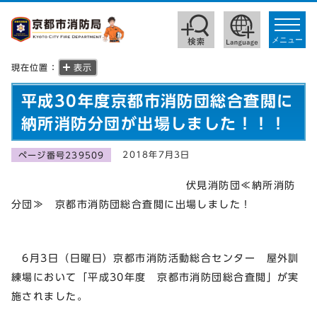
toggle
navigat
メニュー
現在位置：
表示
平成30年度京都市消防団総合査閲に
納所消防分団が出場しました！！！
2018年7月3日
ページ番号239509
伏見消防団≪納所消防
分団≫ 京都市消防団総合査閲に出場しました！
6月3日（日曜日）京都市消防活動総合センター 屋外訓
練場において「平成30年度 京都市消防団総合査閲」が実
施されました。