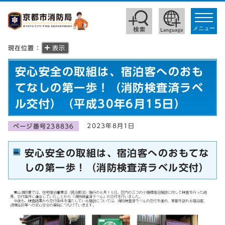
toggle
navigat
メニュー
現在位置：
表示
安心安全の取組は、宿泊客へのおも
てなしの第一歩！（消防検査済ラベ
ル交付）（平成30年6月15日）
2023年8月1日
ページ番号238836
安心安全の取組は、宿泊客へのおもてな
しの第一歩！（消防検査済ラベル交付）